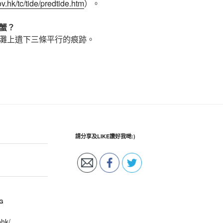
v.hk/tc/tide/predtide.htm
）。
蟹？
灘上遺下三條平行的痕跡。
請分享及LIKE讚好我哋:)
G
phk/