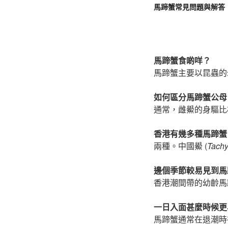
馬蹄蟹常見問題與解答
馬蹄蟹食啲咩？
馬蹄蟹主要以昆蟲的
如何區分馬蹄蟹公母
通常，雌鱟的身驅比
香港有幾多種馬蹄蟹
兩種。中國鱟 (
Tachy
邊個季節較易見到馬
香港潮間帶的幼齡馬
一日入面甚麼時候更
馬蹄蟹通常在退潮時