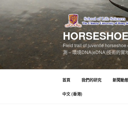
跳
至
內
容
HORSESHO
Field trail of juvenile hors
測 – 環境DNA(eDNA)技術的
首頁
我們的研究
新聞動
中文 (香港)