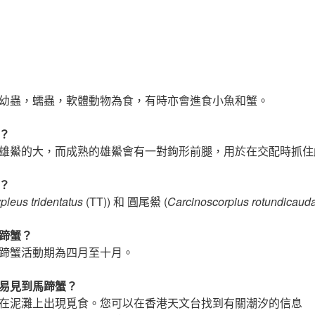
幼蟲，蠕蟲，軟體動物為食，有時亦會進食小魚和蟹。
？
雄鱟的大，而成熟的雄鱟會有一對鉤形前腿，用於在交配時抓住
？
pleus tridentatus
(TT)) 和 圓尾鱟 (
Carcinoscorpius rotundicaud
蹄蟹？
蹄蟹活動期為四月至十月。
易見到馬蹄蟹？
在泥灘上出現覓食。您可以在香港天文台找到有關潮汐的信息