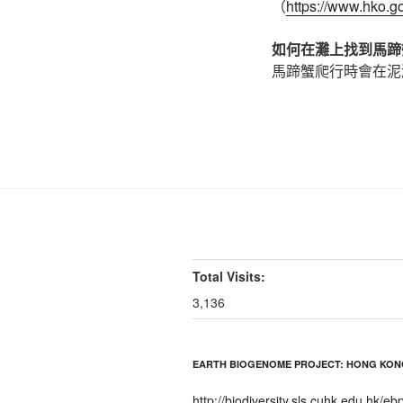
（
https://www.hko.go
如何在灘上找到馬蹄
馬蹄蟹爬行時會在泥
Total Visits:
3,136
EARTH BIOGENOME PROJECT: HONG KON
http://biodiversity.sls.cuhk.edu.hk/eb