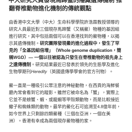
於
翻脊椎動物進化機制的傳統觀點
由香港中文大學（中大）生命科學學院許浩霖教授領導的
研究人員最近對三個現存馬蹄蟹（又稱鱟）物種的基因組
進行研究，其中包括兩個可以在香港找到的鱟物種，以揭
示其遺傳機制。
研究團隊發現
鱟
的進化過程中，發生了
罕
見的
「
全基因組倍增
」（
Whole genome duplication
，簡
稱
WGD
）
—
一個以往被認為只發生在
脊椎動物
的祖先身上
之
遺傳機制
。研究結果最近已發表於領先的生態學及進化
生物學期刊
Heredity
（英國遺傳學學會的官方刊物）。
鱟一直是一種吸引公眾注意的神秘動物，在西貢的海鮮餐
廳內常會看到它的蹤影。雖然它被命名為「蟹」，實際上
它並不是螃蟹、蝦、或龍蝦等甲殼類動物，而是比較接近
蠍子和蜘蛛類的動物。最早的鱟化石可追溯至4.8億年前，
如今世界上只剩餘四類鱟種（三個在亞洲，一個在美
洲）。香港有幸成為兩個現存鱟物種的家。