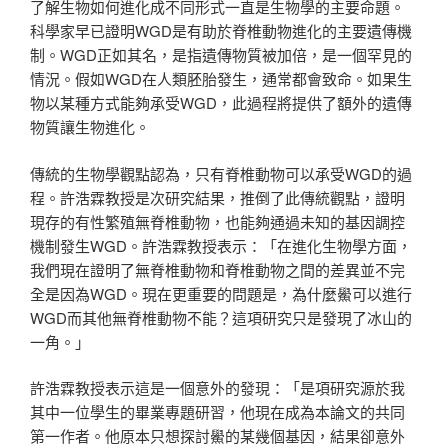
了解生物如何進化成不同形式一直是生物學的主要命題。
科學家早已證明WGD是有助於脊椎動物進化的主要遺傳機
制。WGD正如其名，是指遺傳物質被加倍，是一個罕見的
情況。假如WGD在人類胚胎發生，通常都會致命。如果生
物以某種方式能夠承受WGD，此過程將提供了額外的遺傳
物質讓生物進化。
傳統的生物學觀點認為，只有脊椎動物可以承受WGD的過
程。許浩霖教授是次研究結果，推倒了此傳統觀點，證明
現存的有性繁殖無脊椎動物，也能夠通過未知的基因調控
機制發生WGD。許浩霖教授表示：「在進化生物學方面，
我們現在證明了無脊椎動物和脊椎動物之間的差異並不完
全是因為WGD。現在更重要的問題是，為什麼鱟可以進行
WGD而其他無脊椎動物不能？這項研究只是發現了冰山的
一角。」
許浩霖教授表示這是一個意外的發現：「是項研究源於我
其中一位學生的畢業專題研習，他現在成為本論文的共同
第一作者。他原本只想探討鱟的某幾個基因，結果卻意外