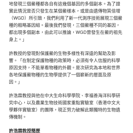
地發現三個鱟種都各自有這幾個基因的多個副本。為了證
實此情況是否只發生在某個鱟樣本，或是由遺傳物質倍增
（WGD）所引致，我們利用了新一代測序技術展現三個鱟
種的粗略基因組。最後我們發現，三個鱟種不同的基因，
都出現多個副本，由此可以推論，WGD曾發生在鱟的祖先
身上。」
許教授的發現對保護鱟的生物多樣性有深遠的幫助及影
響。「在制定保護物種的政策時，必須有令人信服的科學
原因支持，不能單看物種的外觀。是次研究為本地和世界
各地保護鱟物種的生物學提供了一個嶄新的層面及原
因。」
許浩霖教授與他在中大生命科學學院、李福善海洋科學研
究中心，以及農業生物技術國家重點實驗室（香港中文大
學夥伴實驗室）的團隊，現正努力破解此類獨特的生物遺
傳機制。
許浩霖教授簡歷