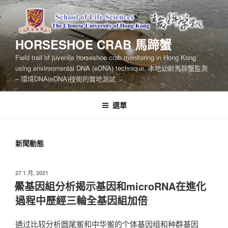
跳
至
內
HORSESHOE CRAB 馬蹄蟹
容
Field trail of juvenile horseshoe crab monitoring in Hong Kong
using environmental DNA (eDNA) technique. 本地幼齡馬蹄蟹監測
– 環境DNA(eDNA)技術的實地測試
選單
新聞動態
發
27 1 月, 2021
表
鱟基因組分析揭示基因和microRNA在進化
於
過程中歷經三輪全基因組加倍
通过比较分析圆尾鲎和中华鲎的个体基因组和种群基因