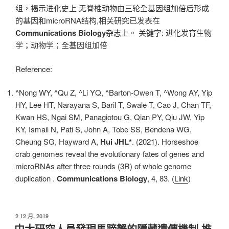
组，揭示进化史上 无脊椎动物由三轮全基因组加倍后形成
的基因和microRNA结构,相关研究已发表在
Communications Biology
杂志上。 关键字: 进化发育生物
学；动物学；全基因组加倍
Reference:
^Nong WY, ^Qu Z, ^Li YQ, ^Barton-Owen T, ^Wong AY, Yip
HY, Lee HT, Narayana S, Baril T, Swale T, Cao J, Chan TF,
Kwan HS, Ngai SM, Panagiotou G, Qian PY, Qiu JW, Yip
KY, Ismail N, Pati S, John A, Tobe SS, Bendena WG,
Cheung SG, Hayward A,
Hui JHL*
. (2021). Horseshoe
crab genomes reveal the evolutionary fates of genes and
microRNAs after three rounds (3R) of whole genome
duplication .
Communications Biology
, 4, 83. (
Link
)
發
2 12 月, 2019
表
中大研究人員發現馬蹄蟹的隱藏遺傳機制 推